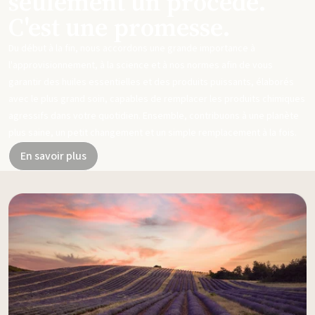
seulement un procédé.
C'est une promesse.
Du début à la fin, nous accordons une grande importance à
l'approvisionnement, à la science et à nos normes afin de vous
garantir des huiles essentielles et des produits puissants, élaborés
avec le plus grand soin, capables de remplacer les produits chimiques
agressifs dans votre quotidien. Ensemble, contribuons à une planète
plus saine, un petit changement et un simple remplacement à la fois.
En savoir plus