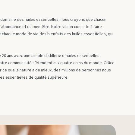
Ferme et distillerie d'Okinawa
NingXia Red
See
Ferme et distillerie de lavande Simiane-la-
le domaine des huiles essentielles, nous croyons que chacun
Rotonde
l’abondance et du bien-être. Notre vision consiste à faire
t chaque mode de vie des bienfaits des huiles essentielles, qui
Simplified by Jacob + Kait
Thi
 20 ans avec une simple distillerie d’huiles essentielles
t notre communauté s’étendent aux quatre coins du monde. Grâce
r ce que la nature a de mieux, des millions de personnes nous
les essentielles de qualité supérieure.