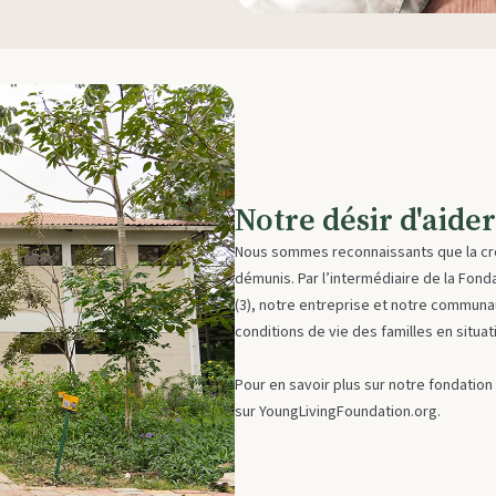
Notre désir d'aider
Nous sommes reconnaissants que la cro
démunis. Par l’intermédiaire de la Fonda
(3), notre entreprise et notre communa
conditions de vie des familles en situa
Pour en savoir plus sur notre fondatio
sur
YoungLivingFoundation.org
.