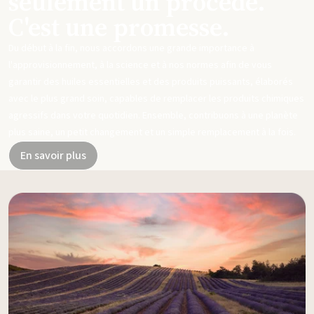
seulement un procédé.
C'est une promesse.
Du début à la fin, nous accordons une grande importance à
l'approvisionnement, à la science et à nos normes afin de vous
garantir des huiles essentielles et des produits puissants, élaborés
avec le plus grand soin, capables de remplacer les produits chimiques
agressifs dans votre quotidien. Ensemble, contribuons à une planète
plus saine, un petit changement et un simple remplacement à la fois.
En savoir plus